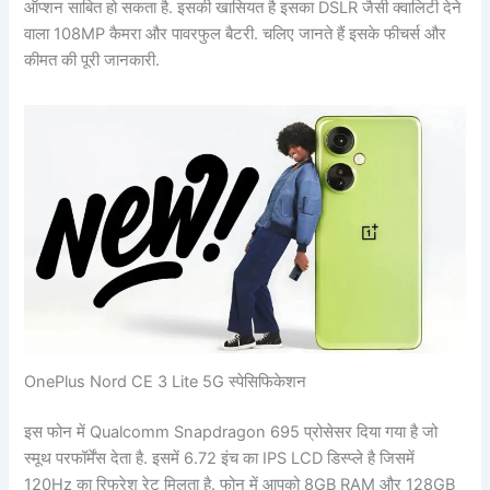
ऑप्शन साबित हो सकता है. इसकी खासियत है इसका DSLR जैसी क्वालिटी देने
वाला 108MP कैमरा और पावरफुल बैटरी. चलिए जानते हैं इसके फीचर्स और
कीमत की पूरी जानकारी.
OnePlus Nord CE 3 Lite 5G स्पेसिफिकेशन
इस फोन में Qualcomm Snapdragon 695 प्रोसेसर दिया गया है जो
स्मूथ परफॉर्मेंस देता है. इसमें 6.72 इंच का IPS LCD डिस्प्ले है जिसमें
120Hz का रिफ्रेश रेट मिलता है. फोन में आपको 8GB RAM और 128GB