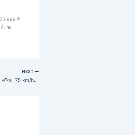
23,999 में
है. यह
NEXT
Bajaj Chetak 3001 लॉन्च.. 75 km/h टॉप स्पीड और 120 km रेंज वाला स्कूटर, बजट फ्रेंडली कीमत!