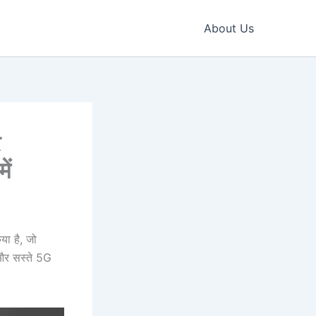
About Us
र
ें
या है, जो
और सस्ते 5G