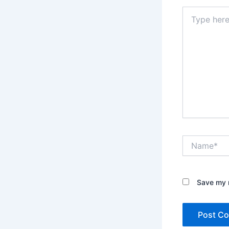
Type
here..
Name*
Save my n