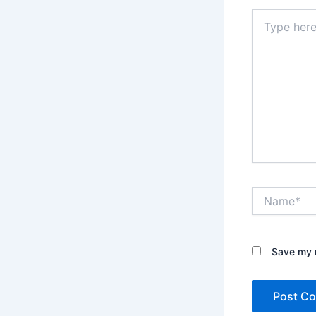
Type
here..
Name*
Save my n