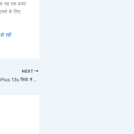
ाबिक यह एक बजट
र्स के लिए
हो रही
NEXT
Amazon सेल में OnePlus 13s सिर्फ ₹50,000 में, मिल रहा है 50MP कैमरा और Snapdragon 8 Elite पावर